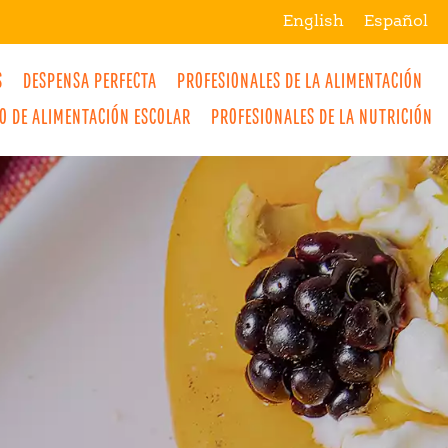
English
Español
S
DESPENSA PERFECTA
PROFESIONALES DE LA ALIMENTACIÓN
IO DE ALIMENTACIÓN ESCOLAR
PROFESIONALES DE LA NUTRICIÓN
MÁS
BREAKFAST
SNACKS
DRINKS
LUNCH
DINNER