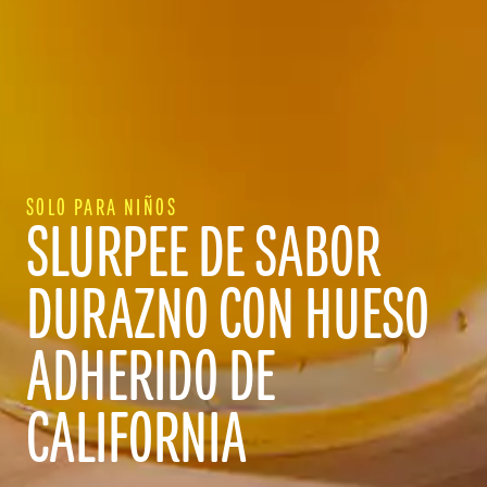
POR QUÉ CALIFORNIA
CONOCE A NUESTROS PRODUCTORES
SOLO PARA NIÑOS
DESPENSA PERFECTA
SLURPEE DE SABOR
DURAZNO CON HUESO
PROFESIONALES DE LA
ADHERIDO DE
ALIMENTACIÓN
CALIFORNIA