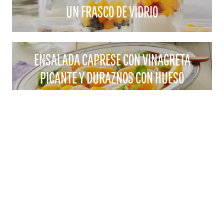
UN FRASCO DE VIDRIO
ENSALADA CAPRESE CON VINAGRETA
PICANTE Y DURAZNOS CON HUESO
ADHERIDO DE CALIFORNIA
CONTACTO
1521 "I" STREET SACRAMENTO, CA 95814
CORREO ELECTRÓNICO:
CALPEACH@AGAMSI.COM
TELÉFONO: 916-441-3865
FAX: 916-446-1063