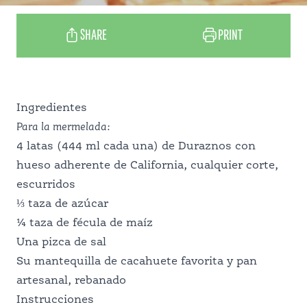
CONOCE A NUESTROS PRODUCTORES
SHARE
PRINT
DESPENSA PERFECTA
Ingredientes
PROFESIONALES DE LA
Para la mermelada
:
4 latas (444 ml cada una) de Duraznos con
hueso adherente de California, cualquier corte,
ALIMENTACIÓN
escurridos
⅓ taza de azúcar
¼ taza de fécula de maíz
SERVICIO DE ALIMENTACIÓN
Una pizca de sal
Su mantequilla de cacahuete favorita y pan
ESCOLAR
artesanal, rebanado
Instrucciones