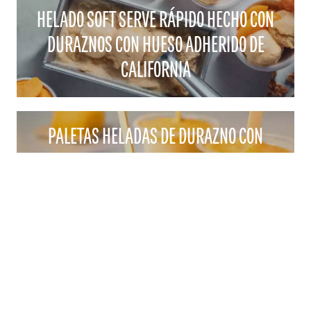
HELADO SOFT SERVE RÁPIDO HECHO CON
DURAZNOS CON HUESO ADHERIDO DE
CALIFORNIA
PALETAS HELADAS DE DURAZNO CON
HUESO ADHERIDO DE CALIFORNIA
CONTACTO
1521 "I" STREET SACRAMENTO, CA 95814
CORREO ELECTRÓNICO:
CALPEACH@AGAMSI.COM