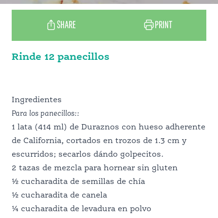
SHARE
PRINT
Rinde 12 panecillos
RECETAS
Ingredientes
Para los
panecillos::
1 lata (414 ml) de Duraznos con hueso adherente
POR QUÉ CALIFORNIA
de California, cortados en trozos de 1.3 cm y
escurridos; secarlos dándo golpecitos.
2 tazas de mezcla para hornear sin gluten
CONOCE A NUESTROS PRODUCTORES
½ cucharadita de semillas de chía
½ cucharadita de canela
¼ cucharadita de levadura en polvo