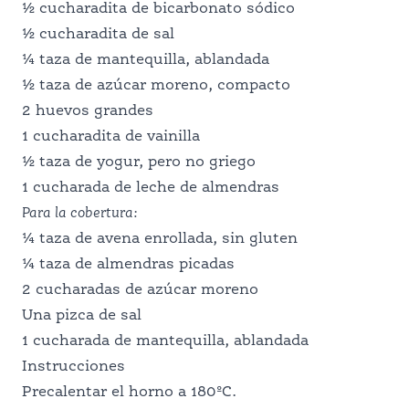
DESPENSA PERFECTA
½ cucharadita de bicarbonato sódico
½ cucharadita de sal
¼ taza de mantequilla, ablandada
PROFESIONALES DE LA
½ taza de azúcar moreno, compacto
2 huevos grandes
1 cucharadita de vainilla
ALIMENTACIÓN
½ taza de yogur, pero no griego
1 cucharada de leche de almendras
SERVICIO DE ALIMENTACIÓN
Para la cobertura
:
¼ taza de avena enrollada, sin gluten
¼ taza de almendras picadas
ESCOLAR
2 cucharadas de azúcar moreno
Una pizca de sal
1 cucharada de mantequilla, ablandada
PROFESIONALES DE LA NUTRICIÓN
Instrucciones
Precalentar el horno a 180ºC.