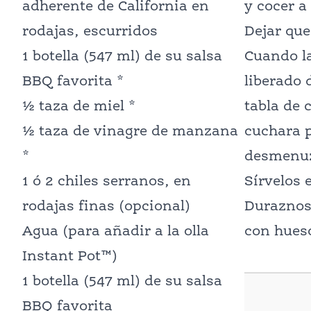
adherente de California en
y cocer a
rodajas, escurridos
Dejar que
1 botella (547 ml) de su salsa
Cuando la
BBQ favorita *
liberado 
½ taza de miel *
tabla de 
½ taza de vinagre de manzana
cuchara p
*
desmenuza
1 ó 2 chiles serranos, en
Sírvelos 
rodajas finas (opcional)
Duraznos 
Agua (para añadir a la olla
con hueso
Instant Pot™)
1 botella (547 ml) de su salsa
BBQ favorita