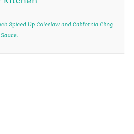
 kitchen
each Spiced Up Coleslaw
and
California Cling
 Sauce
.