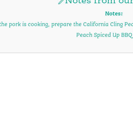
Notes from our
Notes:
the pork is cooking, prepare the
California Cling P
Peach Spiced Up BBQ