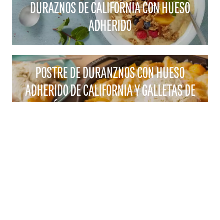
DURAZNOS DE CALIFORNIA CON HUESO
ADHERIDO
POSTRE DE DURANZNOS CON HUESO
ADHERIDO DE CALIFORNIA Y GALLETAS DE
AZÚCAR, PREPARADO EN SARTEN
CONTACTO
1521 "I" STREET SACRAMENTO, CA 95814
CORREO ELECTRÓNICO:
CALPEACH@AGAMSI.COM
TELÉFONO: 916-441-3865