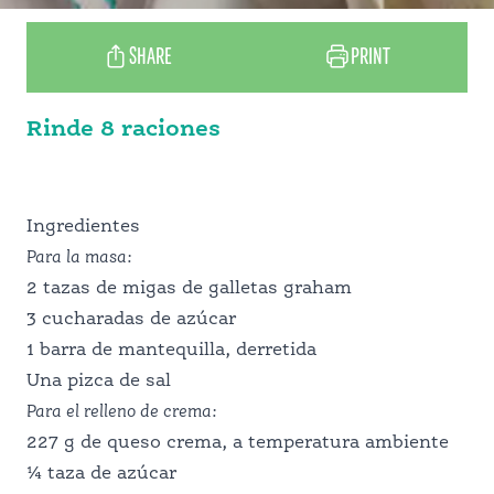
SHARE
PRINT
Rinde 8 raciones
RECETAS
Ingredientes
Para la masa
:
2 tazas de migas de galletas graham
POR QUÉ CALIFORNIA
3 cucharadas de azúcar
1 barra de mantequilla, derretida
Una pizca de sal
CONOCE A NUESTROS PRODUCTORES
Para el relleno de crema
:
227 g de queso crema, a temperatura ambiente
¼ taza de azúcar