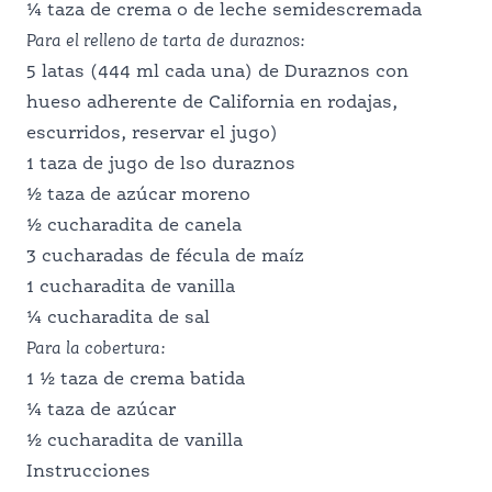
DESPENSA PERFECTA
¼ taza de crema o de leche semidescremada
Para el relleno de tarta de d
uraznos
:
5 latas (444 ml cada una) de Duraznos con
PROFESIONALES DE LA
hueso adherente de California en rodajas,
escurridos, reservar el jugo)
ALIMENTACIÓN
1 taza de jugo de lso duraznos
½ taza de azúcar moreno
½ cucharadita de canela
SERVICIO DE ALIMENTACIÓN
3 cucharadas de fécula de maíz
1 cucharadita de vanilla
¼ cucharadita de sal
ESCOLAR
Para la cobertura
:
1 ½ taza de crema batida
¼ taza de azúcar
PROFESIONALES DE LA NUTRICIÓN
½ cucharadita de vanilla
Instrucciones