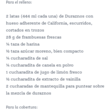
Para el relleno:
POR QUÉ CALIFORNIA
2 latas (444 ml cada una) de Duraznos con
hueso adherente de California, escurridos,
cortados en trozos
CONOCE A NUESTROS PRODUCTORES
28 g de frambuesas frescas
¼ taza de harina
½ taza azúcar moreno, bien compacto
DESPENSA PERFECTA
¼ cucharadita de sal
¼ cucharadita de canela en polvo
1 cucharadita de jugo de limón fresco
PROFESIONALES DE LA
½ cucharadita de extracto de vainilla
2 cucharadas de mantequilla para puntear sobre
ALIMENTACIÓN
la mezcla de duraznos
Para la cobertura: