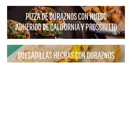
PIZZA DE DURAZNOS CON HUESO
ADHERIDO DE CALIFORNIA Y PROSCIUTTO
QUESADILLAS HECHAS CON DURAZNOS
CON HUESO ADHERIDO DE CALIFORNIA
CONTACTO
1521 "I" STREET SACRAMENTO, CA 95814
CORREO ELECTRÓNICO:
CALPEACH@AGAMSI.COM
TELÉFONO: 916-441-3865